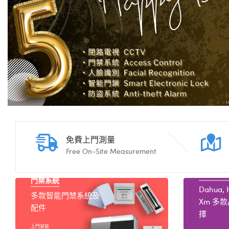
免費上門測量
Free On-Site Measurement
閉路電視
門禁系統
Dahua, H
多款智能門禁系統及
Xm 多
配件
擇
上門安裝