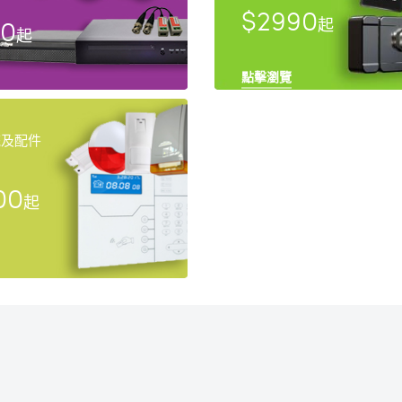
$2990
10
起
起
點擊瀏覽
統及配件
00
起