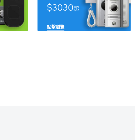
$3030
起
點擊瀏覽