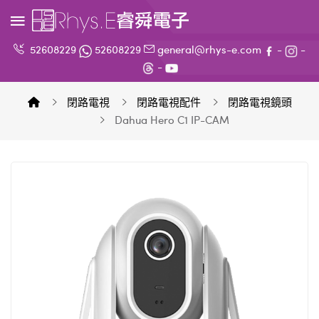
52608229
52608229
general@rhys-e.com
-
-
-
閉路電視
閉路電視配件
閉路電視鏡頭
Dahua Hero C1 IP-CAM