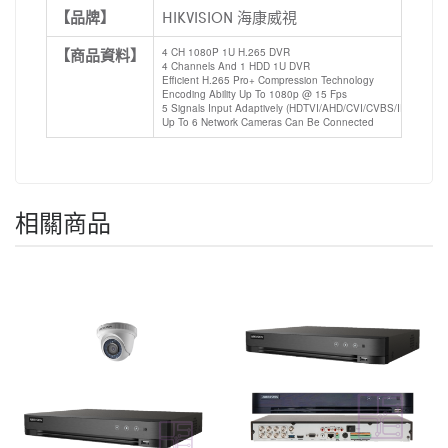
【品牌】
HIKVISION 海康威視
【商品資料】
4 CH 1080P 1U H.265 DVR
4 Channels And 1 HDD 1U DVR
Efficient H.265 Pro+ Compression Technology
Encoding Ability Up To 1080p @ 15 Fps
5 Signals Input Adaptively (HDTVI/AHD/CVI/CVBS/IP)
Up To 6 Network Cameras Can Be Connected
相關商品