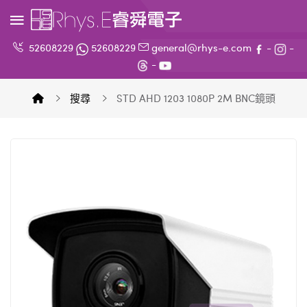
52608229
52608229
general@rhys-e.com
-
-
-
搜尋
STD AHD 1203 1080P 2M BNC鏡頭