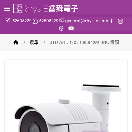
52608229
52608229
general@rhys-e.com
-
-
-
搜尋
STD AHD 1202 1080P 2M BNC 鏡頭