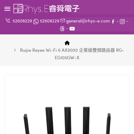
52608229
52608229
general@rhys-e.com
-
-
-
Ruijie Reyee Wi-Fi 6 AX3000 企業級雙頻路由器 RG-
EG105GW-X