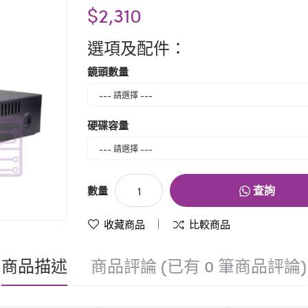
$2,310
選項及配件：
鏡頭數量
硬碟容量
查詢
數量
收藏商品
比較商品
標籤：
Package
,
XM
,
BNC
,
1080
,
雄邁
,
套裝
,
商品描述
商品評論 (已有 0 筆商品評論)