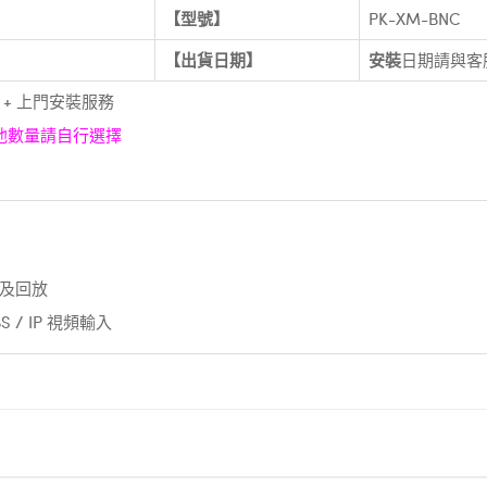
【型號】
PK-XM-BNC
【出貨日期】
安裝
日期
裝 + 上門安裝服務
其他數量請自行選擇
控及回放
VBS / IP 視頻輸入