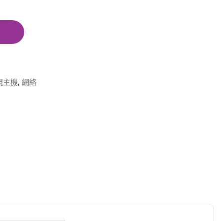
視主機
,
網絡