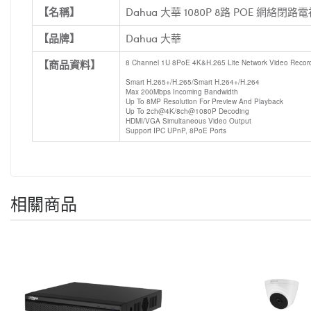
【名稱】
Dahua 大華 1080P 8路 POE 網絡閉路
【品牌】
Dahua 大華
【商品資料】
8 Channel 1U 8PoE 4K&H.265 Lite Network Video Recor
Smart H.265+/H.265/Smart H.264+/H.264
Max 200Mbps Incoming Bandwidth
Up To 8MP Resolution For Preview And Playback
Up To 2ch@4K/8ch@1080P Decoding
HDMI/VGA Simultaneous Video Output
Support IPC UPnP, 8PoE Ports
相關商品