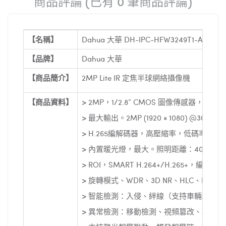
商品評論 (已有 0 筆商品評論)
【名稱】
Dahua 大華 DH-IPC-HFW3249T1-AS
【品牌】
Dahua 大華
【商品簡介】
2MP Lite IR 定焦半球網絡攝像機
【商品資料】
> 2MP，1/2.8” CMOS 圖像傳感器，
> 最大輸出。2MP (1920 × 1080) @30 fps
> H.265編解碼器，高壓縮率，低碼率
> 內置暖光燈，最大。照明距離：40 m
> ROI，SMART H.264+/H.265+
> 旋轉模式、WDR、3D NR、HLC、B
> 智能檢測：入侵、絆線（支持車輛和人
> 異常檢測：移動檢測、視頻篡改、場景切