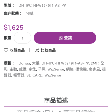
型號：
DH-IPC-HFW3249T1-AS-PV
庫存狀態：
預購
$1,625
查詢
數量
收藏商品
比較商品
標籤：
Dahua
,
大華
,
DH-IPC-HFW3249T1-AS-PV
,
2MP
,
全
彩
,
主動
,
威懾
,
定焦
,
子彈
,
WizSense
,
網絡
,
攝像機
,
麥克風
,
揚
聲器
,
報警器
,
SD CARD
,
WizSense
商品描述