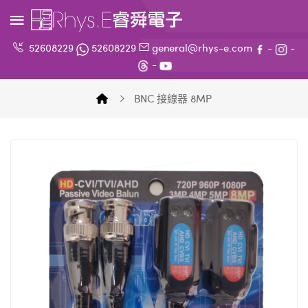
52608229
52608229
general@rhys-e.com
-
-
-
BNC 接線器 8MP