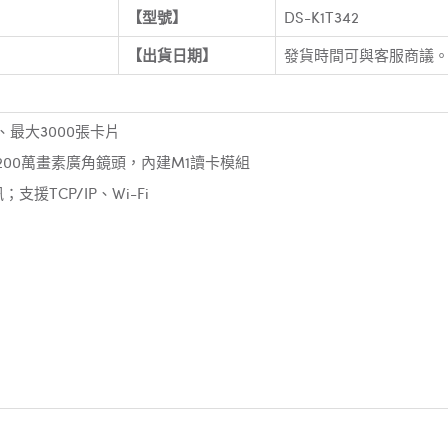
【型號】
DS-K1T342
【出貨日期】
發貨時間可與客服商議
、最大3000張卡片
200萬畫素廣角鏡頭，內建M1讀卡模組
TCP/IP、Wi-Fi