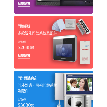
點擊瀏覽
門禁系統
多款智能門禁系統及配件
上門安裝
$2688
起
點擊瀏覽
門外對講系統
門外對講‧可視門鈴系統
及配件
上門安裝
$3030
起