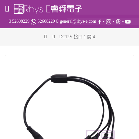
52608229
52608229
general@rhys-e.com
-
-
-
DC12V 接口 1 開 4