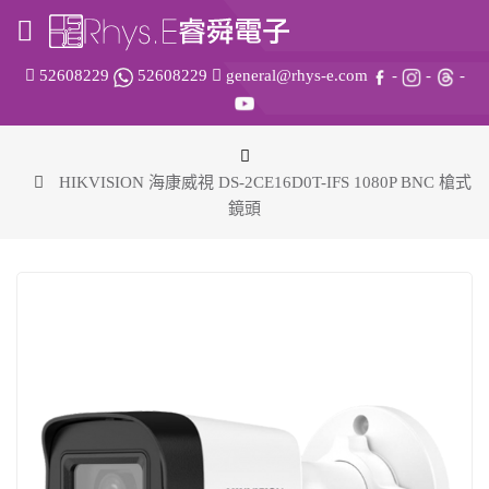
52608229
52608229
general@rhys-e.com
-
-
-
HIKVISION 海康威視 DS-2CE16D0T-IFS 1080P BNC 槍式
鏡頭