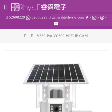
52608229
52608229
general@rhys-e.com
-
-
-
V380-Pro-VCS09-WIFI IP-CAM