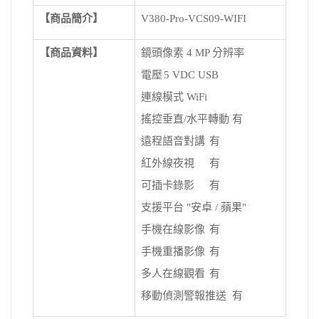
【商品簡介】
V380-Pro-VCS09-WIFI
【商品資料】
鏡頭像素
4 MP 分辨率
電壓
5 VDC USB
連線模式
WiFi
搖控垂直/水平轉動
有
遠程語音對講
有
紅外線夜視
有
可插卡錄影
有
支援平台
"安卓 / 蘋果"
手機在線影像
有
手機重播影像
有
多人在線觀看
有
移動偵測警報推送
有