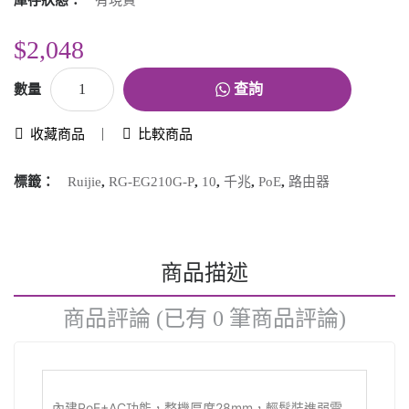
庫存狀態：
有現貨
$2,048
查詢
數量
收藏商品
比較商品
標籤：
Ruijie
,
RG-EG210G-P
,
10
,
千兆
,
PoE
,
路由器
商品描述
商品評論 (已有 0 筆商品評論)
內建PoE+AC功能，整機厚度28mm，輕鬆裝進弱電