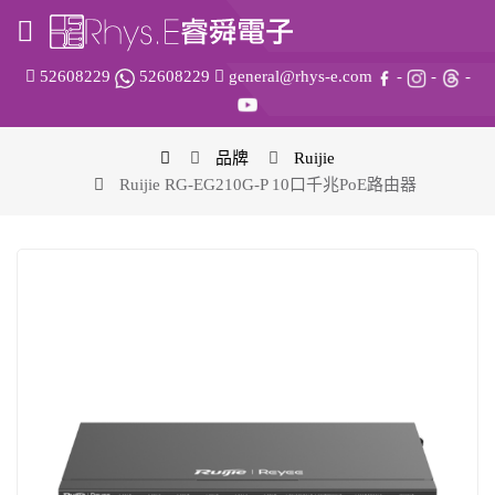
52608229
52608229
general@rhys-e.com
-
-
-
品牌
Ruijie
Ruijie RG-EG210G-P 10口千兆PoE路由器