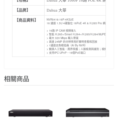
【名稱】
Dahua 大華 1080P 16路 POE 4K 網
【品牌】
Dahua 大華
NVR5416-16P-4KS2E
【商品資料】
16 通道 1.5U 4硬盤位 16PoE 4K & H.265 Pro 網絡視頻錄
> 16路 IP CAM 視頻接入
> 智能 H.265+/Smart H.264+/H.265/H.264/MJPEG；H.
> 最大 320 Mbps 輸入帶寬
> 高達 24MP 的分辨率用於實時查看和回放
> 1通道去魚眼扭曲（AI By NVR）
> 鏡頭人工智能：周界保護；人臉檢測與識別；視頻元數據
> 支持IPC UPnP，16個PoE端口
相關商品