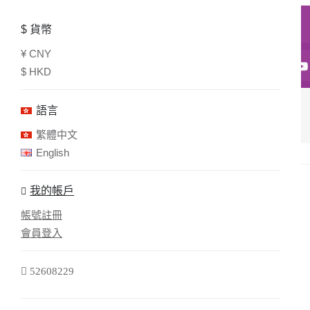
$
貨幣
¥ CNY
52608229
52608229
general@rhys-e.com
-
-
-
$ HKD
語言
HDMI 延長器
繁體中文
English
我的帳戶
帳號註冊
會員登入
52608229