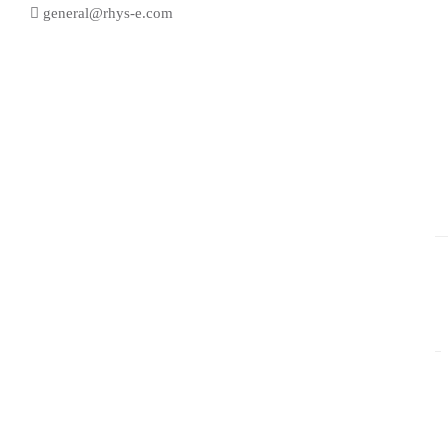
general@rhys-e.com
HDMI 延長器
型號：
HDMI_Extender
庫存狀態：
有現貨