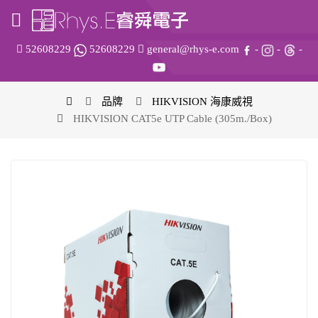
52608229
52608229
general@rhys-e.com
-
-
-
品牌
HIKVISION 海康威視
HIKVISION CAT5e UTP Cable (305m./Box)