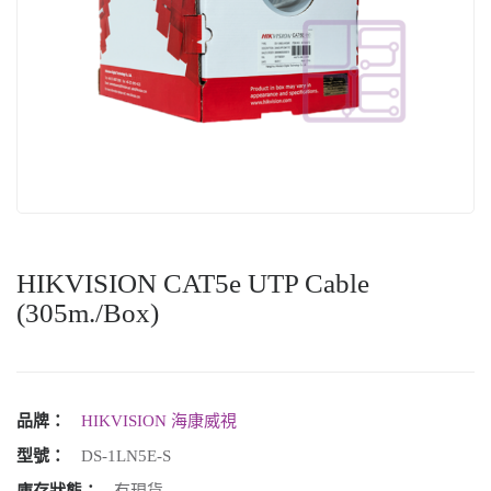
HIKVISION CAT5e UTP Cable
(305m./Box)
品牌：
HIKVISION 海康威視
型號：
DS-1LN5E-S