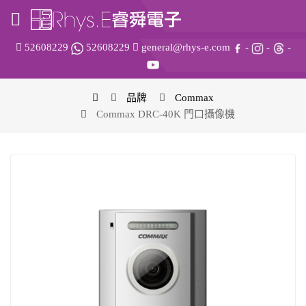
52608229
52608229
general@rhys-e.com
-
-
-
品牌
Commax
Commax DRC-40K 門口攝像機