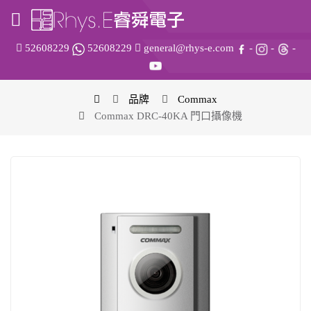
52608229
52608229
general@rhys-e.com
-
-
-
品牌
Commax
Commax DRC-40KA 門口攝像機