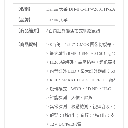
【名稱】
Dahua 大華 DH-IPC-HFW2831TP-ZAS-S2 
【品牌】
Dahua 大華
【商品簡介】
8百萬紅外變焦搶式網絡鏡頭
【商品資料
> 8百萬，1/2.7" CMOS 圖像傳感器，
> 最大輸出 8MP（3840 × 2160）@15 fps，支
> H.265編解碼，高壓縮率，超低碼率
> 內置紅外 LED，最大紅外距離：60 m
> ROI，SMART H.264+/H.265+
> 旋轉模式，WDR，3D NR，HLC，B
> 智能檢測：入侵、絆線
> 異常檢測：移動檢測、視頻篡改、無SD
> 報警：1進1出；音頻：1進1出；支持最大。256
> 12V DC/PoE供電