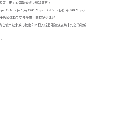
可實現更快的速度、更大的容量並減少網路擁塞。
s（5 GHz 頻段為 1201 Mbps，2.4 GHz 頻段為 300 Mbps）
 技術將更多數據傳輸到更多設備，同時減少延遲
i 覆蓋，因為它使用波束成形技術和四根天線將訊號強度集中到您的設備。
器。