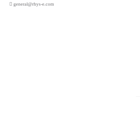
general@rhys-e.com
HIKVISION 1080P 8路 BNC 閉路電視
主機