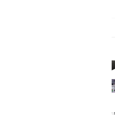
請
登入
或
註冊
後檢視商品評論！
相關商品
HIKVISION 海康威視錄像機上門
HIKVISION 1080P 4路 BNC