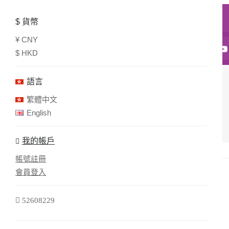
$
貨幣
¥ CNY
52608229
52608229
general@rhys-e.com
-
-
-
$ HKD
語言
閉路電視
繁體中文
閉路電視配件
English
閉路電視主機
HIKVISION 1080P 8路 BNC 閉路電視主機
我的帳戶
帳號註冊
會員登入
52608229