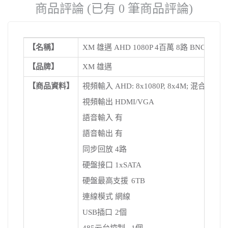
商品評論 (已有 0 筆商品評論)
【名稱】
XM 雄邁 AHD 1080P 4百萬 8路 BNC 閉
【品牌】
XM 雄邁
【商品資料】
視頻輸入
AHD: 8x1080P, 8x4M; 混合: 4x4M
視頻輸出
HDMI/VGA
語音輸入
有
語音輸出
有
同步回放
4路
硬盤接口
1xSATA
硬盤最高支援
6TB
連線模式
網線
USB插口
2個
485云台控制
1個