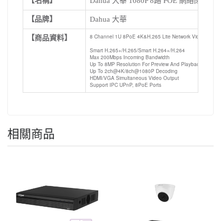
【名稱】
Dahua 大華 1080P 8路 POE 網絡閉路
【品牌】
Dahua 大華
8 Channel 1U 8PoE 4K&H.265 Lite Network Video Recor
【商品資料】
Smart H.265+/H.265/Smart H.264+/H.264
Max 200Mbps Incoming Bandwidth
Up To 8MP Resolution For Preview And Playback
Up To 2ch@4K/8ch@1080P Decoding
HDMI/VGA Simultaneous Video Output
Support IPC UPnP, 8PoE Ports
相關商品